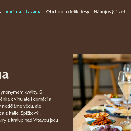
s
Vinárna a kavárna
Obchod a delikatesy
Nápojový lístek
na
 synonymem kvality. S
énka k vínu ale i domácí a
y neděláme vědu, ale
ba z Itálie. Špičkový ,
rry z Kralup nad Vltavou jsou