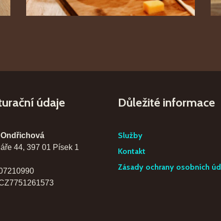
turační údaje
Důležité informace
Služby
 Ondřichová
áře 44, 397 01 Písek 1
Kontakt
Zásady ochrany osobních úd
07210990
CZ7751261573