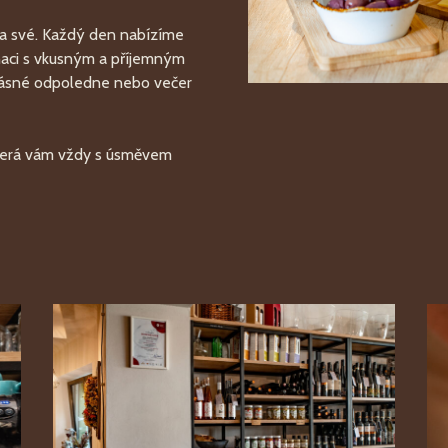
e na své. Každý den nabízíme
inaci s vkusným a příjemným
krásné odpoledne nebo večer
terá vám vždy s úsměvem