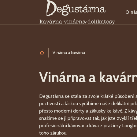
O ná
Úvod
Vinárna a kavárna
Vinárna a kavár
Degustárna se stala za svoje krátké působení
poctivostí a láskou vyrábíme naše delikátní prk
přesto moderní dorty a zákusky ke kávě. Z káv
snažíme se jí připravovat tak, jak jste zvyklí tře
profesionální kávovar a káva z pražírny Longbe
toho zárukou.