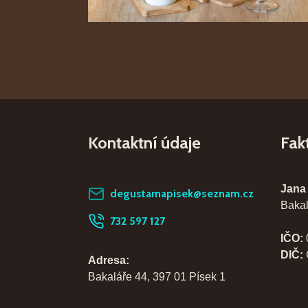
Kontaktní údaje
Fak
Jana
degustarnapisek@seznam.cz
Bakal
732 597 127
IČO:
DIČ:
Adresa:
Bakaláře 44, 397 01 Písek 1