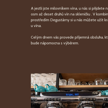
A jestli jste milovníkem vína, u nás si přijdet
osm až deset druhů vín na skleničku . V komb
prostředím Degustárny si u nás můžete užít 
u vína.
Celým dnem vás provede příjemná obsluha, k
bude nápomocna s výběrem.